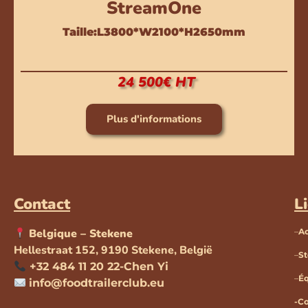
StreamOne
Taille:L3800*W2100*H2650mm
24 500€ HT
Plus d'informations
Contact
L
Belgique – Stekene
–
Ac
Hellestraat 152, 9190 Stekene, België
–
S
+32 484 11 20 22-Chen Yi
–
É
info@foodtrailerclub.eu
-C